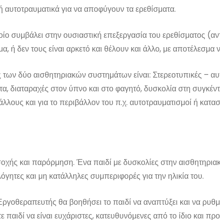
 ή αυτοτραυματικά για να αποφύγουν τα ερεθίσματα.
οίο συμβάλει στην ουσιαστική επεξεργασία του ερεθίσματος (α
α, ή δεν τους είναι αρκετό και θέλουν και άλλο, με αποτέλεσμα 
των δύο αισθητηριακών συστημάτων είναι: Στερεοτυπικές – αυτοε
τα, διαταραχές στον ύπνο και στο φαγητό, δυσκολία στη συγκ
ους άλλους και για το περιβάλλον του π.χ. αυτοτραυματισμοί ή κ
χής και παρόρμηση. Ένα παιδί με δυσκολίες στην αισθητηρια
όγητες και μη κατάλληλες συμπεριφορές για την ηλικία του.
ργοθεραπευτής θα βοηθήσει το παιδί να αναπτύξει και να ρυθμ
ε παιδί να είναι ευχάριστες, κατευθυνόμενες από το ίδιο και π