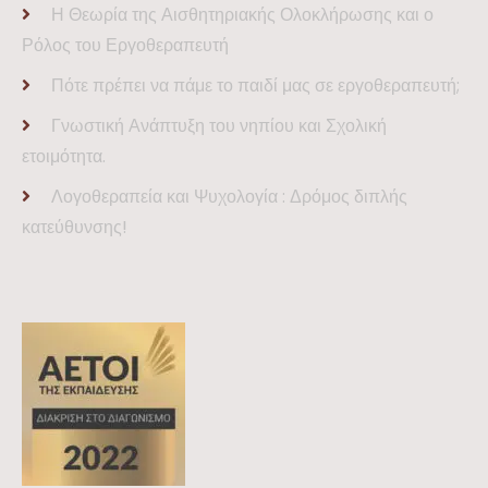
Η Θεωρία της Αισθητηριακής Ολοκλήρωσης και ο
Ρόλος του Εργοθεραπευτή
Πότε πρέπει να πάμε το παιδί μας σε εργοθεραπευτή;
Γνωστική Ανάπτυξη του νηπίου και Σχολική
ετοιμότητα.
Λογοθεραπεία και Ψυχολογία : Δρόμος διπλής
κατεύθυνσης!