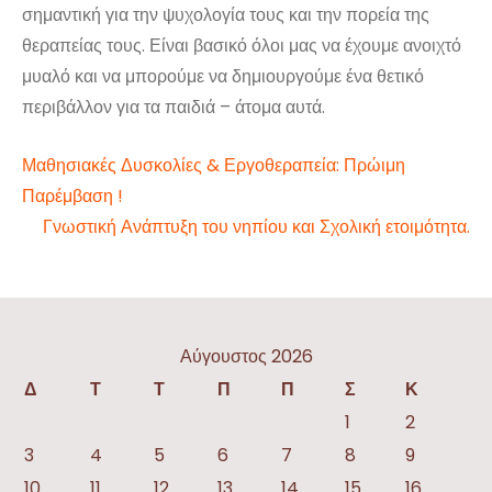
σημαντική για την ψυχολογία τους και την πορεία της
θεραπείας τους. Είναι βασικό όλοι μας να έχουμε ανοιχτό
μυαλό και να μπορούμε να δημιουργούμε ένα θετικό
περιβάλλον για τα παιδιά – άτομα αυτά.
Πλοήγηση
Μαθησιακές Δυσκολίες & Εργοθεραπεία: Πρώιμη
Παρέμβαση !
άρθρων
Γνωστική Ανάπτυξη του νηπίου και Σχολική ετοιμότητα.
Αύγουστος 2026
Δ
Τ
Τ
Π
Π
Σ
Κ
1
2
3
4
5
6
7
8
9
10
11
12
13
14
15
16