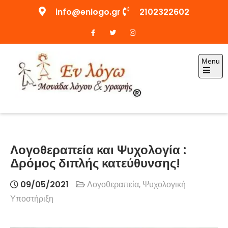
Skip
info@enlogo.gr
2102322602
to
content
Menu
Open
the
main
menu
Enlogo.gr
Λογοθεραπεία και Ψυχολογία :
Δρόμος διπλής κατεύθυνσης!
09/05/2021
Λογοθεραπεία
,
Ψυχολογική
Υποστήριξη