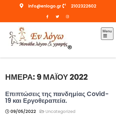
Skip
info@enlogo.gr
2102322602
to
content
Menu
Open
the
main
menu
Enlogo.gr
ΗΜΈΡΑ:
9 ΜΑΪ́ΟΥ 2022
Επιπτώσεις της πανδημίας Covid-
19 και Εργοθεραπεία.
09/05/2022
Uncategorized